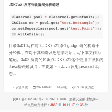
JDK7u21反序列化漏洞分析笔记
目录0x01 写在前面JDK7u21原生gadget链的构造十
分经典，在对于其构造及思想学习后，写下本文作为
笔记。0x02 所需的知识点JDK7u21这个链用了很多的
Java基础知识点，主要如下：Java 反射javassist 动
态...
安全研究
2021-06-10
评论
13336 次浏览
皖ICP备16023761号-1
© 2026
Panda | 热爱安全的理想少年
.
站点已稳定运行：
3862
天
19
时
17
分
33
秒