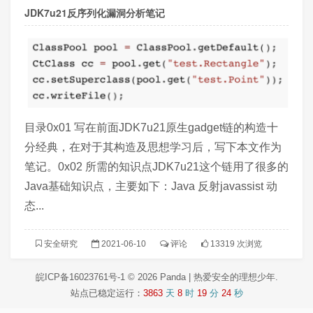
JDK7u21反序列化漏洞分析笔记
目录0x01 写在前面JDK7u21原生gadget链的构造十
分经典，在对于其构造及思想学习后，写下本文作为
笔记。0x02 所需的知识点JDK7u21这个链用了很多的
Java基础知识点，主要如下：Java 反射javassist 动
态...
安全研究
2021-06-10
评论
13319 次浏览
皖ICP备16023761号-1
© 2026
Panda | 热爱安全的理想少年
.
站点已稳定运行：
3863
天
8
时
19
分
24
秒